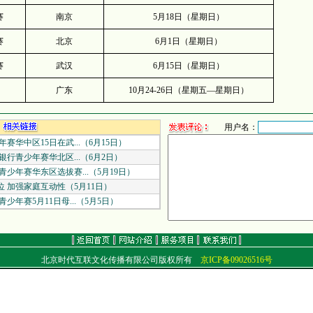
赛
南京
5
月
18
日
（星期日）
赛
北京
6
月
1
日
（星期日）
赛
武汉
6
月
15
日
（星期日）
广东
10
月
24-26
日（星期五—星期日）
用户名：
华中区15日在武...（6月15日）
行青少年赛华北区...（6月2日）
少年赛华东区选拔赛...（5月19日）
 加强家庭互动性（5月11日）
年赛5月11日母...（5月5日）
北京时代互联文化传播有限公司版权所有
京ICP备09026516号
通信地址：北京朝阳区北苑路32号平安嘉苑1-2604
电话：（010）84923688 传真：（010）84472086
E-mail：
work@golftime.cn
邮编：100012