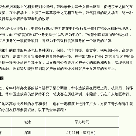
会根据国际上的相关规则和惯例，鼓励家长为其子女担当球童，促进亲子之间的互
默契。在比赛场上，上演了一幕幕亲子之间相互配合，鼓气拼搏的动人场面。这一种
银行举办比赛所希望看到的效果。
的现代商业银行，中信银行秉承“努力走在中外银行竞争前列”的经营和服务理念，
务，而“中信贵宾理财”业务更基于“以客户为中心” 、“智慧创造财富”的经营思路，
客户服务的一项优势项目，将成为中信银行贵宾服务的一个响亮的品牌。
银行的优质服务还包括各种医疗、保险、汽车救援、贵宾室、税务顾问等。高尔夫
优势，则成为其贵宾服务中最具特色的一项。在推出“36＋1”等针对其贵宾客户的高
将这一项关怀延伸至其子女，以父母的心态关注客户子女的成长和教育，实现把对贵
的金融、理财等功能拓展到对客户家庭的关怀和对客户子女发展的关注上。
围
上，今年对举办比赛的城市进行了部分调整，华东选拔赛在历经上海、杭州后，转移
北、华中区选拔赛仍然保持不变，总决赛在历经深圳、东莞后，仍在广东地区举行。
地区高尔夫发展的水平和条件，也在一定程度上进行了扩大，方便了青少年选手就
的小朋友获得参赛资格。以下为全年赛程：
城市
举办时间
赛
深圳
5
月
11
日
（星期日）