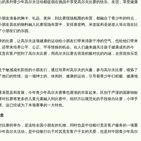
出的系列青少年高尔夫活动都提倡在挑战中享受高尔夫比赛的快乐、友谊，享受健康
朋友准备的胸卡、礼品、奖杯，到比赛现场氛围的布置，都融合了青少年的特点，
小朋友喜欢的物料融入比赛现场布置中，安排唐老鸭、米老鼠和圣诞老人等出现在比
了小朋友们的乐园。
的比赛，让高尔夫这项健康的运动给小朋友们带来清新干净的空气，也给他们带来
，还带来培养公平、公正、平等情操的机会。在人们越来越关注孩子健康成长的今
其贵宾客户想到了高尔夫比赛，用高尔夫比赛去营造积极对抗的内涵，去营造快乐竞
于敏感成长阶段的小朋友们，通过培养对高尔夫的兴趣，参与高尔夫比赛，锻炼了
了他们的性情。这一项绅士的、休闲的、健康的运动，引导着青少年们积极、健康地
渐普及和发展，今年青少年高尔夫赛事也逐渐的丰富起来。区别于严谨的国家锦标
球对抗赛将更多的儿童元素融入到比赛中。组织方以规范化的手段操办比赛，小球手
赛。这已经成为了本项赛事的一大特色。
念
对抗赛的举办，是送给全国小朋友的礼物，同时也是中信银行贵宾客户服务的一项重
少年高尔夫活动，是中信银行出于对其贵宾客户子女的关爱，也是对中国青少年高尔