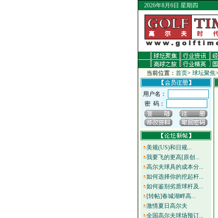
2026年8月6日 星期四
当前位置：
首页
>
球坛聚焦
用户名：
密 码：
美规(US)和日规...
我要飞的更高[原创...
高尔夫球具的成本分...
如何选择你的挖起杆...
如何鉴别劣质球杆及...
[转帖]春城湖畔高...
激情夏日高尔夫
全国高尔夫球场预订...