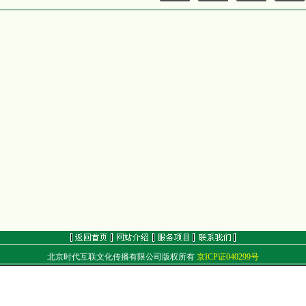
北京时代互联文化传播有限公司版权所有
京ICP证040299号
地址：北京市朝阳区北苑路68号
电话：（010）84920409 84920499 传真：（010）84920499
E-mail：
golf@golftime.cn
golf@golfclub.cn
邮编：100012