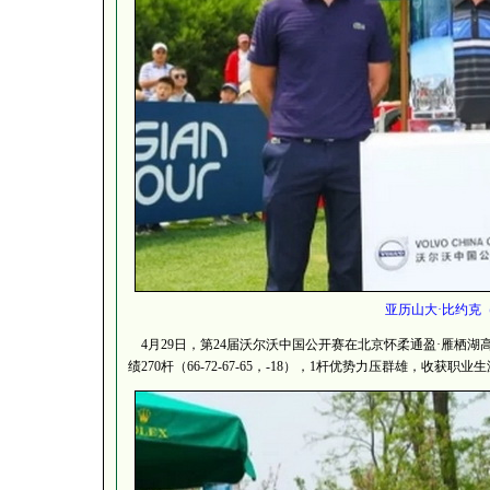
亚历山大·比约克
4月29日，第24届沃尔沃中国公开赛在北京怀柔通盈·雁栖湖
绩270杆（66-72-67-65，-18），1杆优势力压群雄，收获