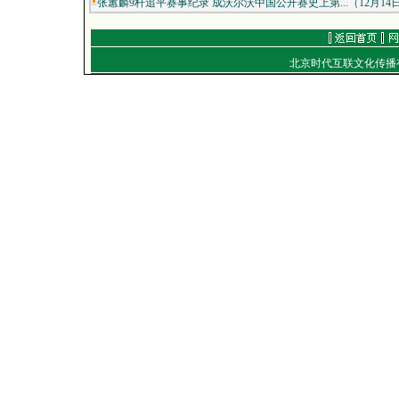
张蕙麟9杆追平赛事纪录 成沃尔沃中国公开赛史上第...（12月14
北京时代互联文化传
通信地址：北京朝
电话：（010）849
E-mail：
work
Copyright
©
2001-2007