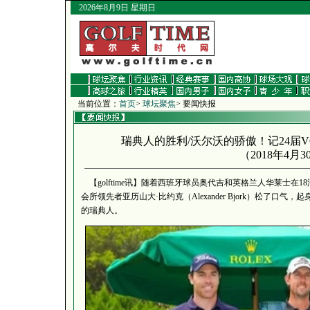
2026年8月9日 星期日
当前位置：
首页
>
球坛聚焦
> 要闻快报
瑞典人的胜利/沃尔沃的骄傲！记24届
（
2018年4月3
【golftime讯】随着西班牙球员奥代吉和英格兰人华莱士在
会所领先者亚历山大·比约克（Alexander Bjork）松了
的瑞典人。