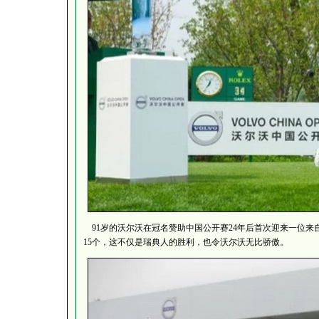
91岁的沃尔沃在冠名赞助中国公开赛24年后首次迎来一位来
15个，这不仅是瑞典人的胜利，也令沃尔沃无比骄傲。