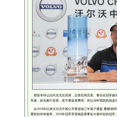
那段等待让比约克无比煎熬，总算结局完美。赛后在冠军媒体
常难，抓鸟都不容易，更不要提老鹰球。所以当时我想的就是对
自2016年以来沃尔沃中国公开赛连续三年落户通盈·雁栖湖
重彩的传奇篇章。2016年冠军李昊桐是赛事迄今最年轻的冠军；