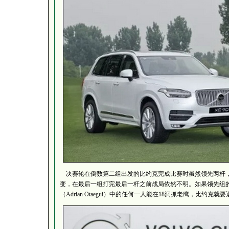
决赛轮在倒数第二组出发的比约克完成比赛时虽然领先两杆，
变，在最后一组打完最后一杆之前战局依然不明。如果领先组的马特?华
（Adrian Otaegui）中的任何一人能在18洞抓老鹰，比约克