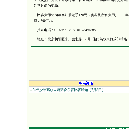
天气炎热，为孩子健康考虑、躲避高温，比赛报到时间改为当日上午
注意时间的变动。
比赛费用仍为年赛注册选手120元（含餐及所有费用），非年
费为300元/人
报名电话：010-86779818 010-84918869
地址：北京朝阳区来广营北路150号 佳伟高尔夫俱乐部球场
佳伟少年高尔夫暑期欢乐赛比赛通知（7月8日）