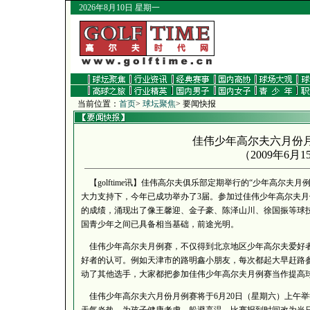
2026年8月10日 星期一
当前位置：
首页
>
球坛聚焦
> 要闻快报
佳伟少年高尔夫六月份
（
2009年6月1
【golftime讯】佳伟高尔夫俱乐部定期举行的“少年高尔夫
大力支持下，今年已成功举办了3届。参加过佳伟少年高尔夫
的成绩，涌现出了像王馨迎、金子豪、陈泽山川、徐国振等球
国青少年之间已具备相当基础，前途光明。
佳伟少年高尔夫月例赛，不仅得到北京地区少年高尔夫爱好者
好者的认可。例如天津市的路明鑫小朋友，每次都起大早赶路
动了其他选手，大家都把参加佳伟少年高尔夫月例赛当作提高
佳伟少年高尔夫六月份月例赛将于6月20日（星期六）上午