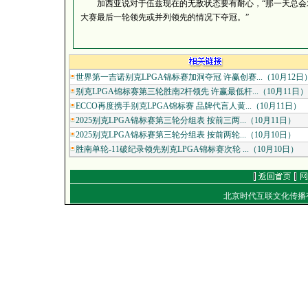
加西亚说对于伍兹现在的无敌状态要有耐心，“那一天总会发
大赛最后一轮领先或并列领先的情况下夺冠。”
（golftime·
世界第一吉诺别克LPGA锦标赛加洞夺冠 许赢创赛...（10月12日
别克LPGA锦标赛第三轮胜南2杆领先 许赢最低杆...（10月11日）
ECCO再度携手别克LPGA锦标赛 品牌代言人黄...（10月11日）
2025别克LPGA锦标赛第三轮分组表 按前三两...（10月11日）
2025别克LPGA锦标赛第三轮分组表 按前两轮...（10月10日）
胜南单轮-11破纪录领先别克LPGA锦标赛次轮 ...（10月10日）
北京时代互联文化传
通信地址：北京朝
电话：（010）849
E-mail：
work
Copyright
©
2001-2007