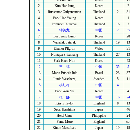
2
Kim Hae Jung
Korea
2
3
Russamee Gulyanamitta
Thailand
2
31
4
Park Hee Young
Korea
1
5
Poranee Chutichai
Thailand
16
3
6
钟笑龙
中国
2
55
7
Lee Jeong Eun3
Korea
28
8
Walailak Satarak
Thailand
19
13
9
Eleanor Pilgrim
Wales
31
10
Nontaya Srisawang
Thailand
27
13
11
Park Haen Nim
Korea
43
12
王
纯
中国
35
5
13
Maria Priscila Iida
Brazil
28
37
14
Linda Wessberg
Sweden
5
11
15
杨红梅
中国
4
16
Park Won Mi
Korea
4
17
张
娜
中国
16
24
18
Kirsty Taylor
England
8
13
19
Saori Ikushima
Japan
46
20
Heidi Chua
Philippine
24
21
Fame More
England
cu
22
Kinue Matsubara
Japan
19
18