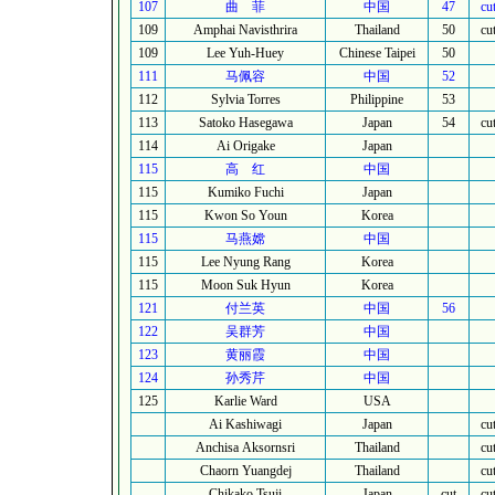
107
曲
菲
中国
47
cu
109
Amphai Navisthrira
Thailand
50
cu
109
Lee Yuh-Huey
Chinese Taipei
50
111
马佩容
中国
52
112
Sylvia Torres
Philippine
53
113
Satoko Hasegawa
Japan
54
cu
114
Ai Origake
Japan
115
高
红
中国
115
Kumiko Fuchi
Japan
115
Kwon So Youn
Korea
115
马燕嫦
中国
115
Lee Nyung Rang
Korea
115
Moon Suk Hyun
Korea
121
付兰英
中国
56
122
吴群芳
中国
123
黄丽霞
中国
124
孙秀芹
中国
125
Karlie Ward
USA
Ai Kashiwagi
Japan
cu
Anchisa Aksornsri
Thailand
cu
Chaorn Yuangdej
Thailand
cu
Chikako Tsuji
Japan
cut
cu