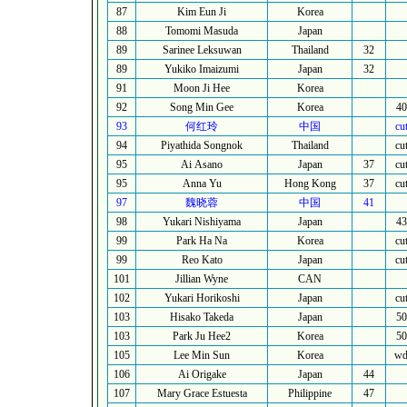
87
Kim Eun Ji
Korea
88
Tomomi Masuda
Japan
89
Sarinee Leksuwan
Thailand
32
89
Yukiko Imaizumi
Japan
32
91
Moon Ji Hee
Korea
92
Song Min Gee
Korea
40
93
何红玲
中国
cu
94
Piyathida Songnok
Thailand
cu
95
Ai Asano
Japan
37
cu
95
Anna Yu
Hong Kong
37
cu
97
魏晓蓉
中国
41
98
Yukari Nishiyama
Japan
43
99
Park Ha Na
Korea
cu
99
Reo Kato
Japan
cu
101
Jillian Wyne
CAN
102
Yukari Horikoshi
Japan
cu
103
Hisako Takeda
Japan
50
103
Park Ju Hee2
Korea
50
105
Lee Min Sun
Korea
w
106
Ai Origake
Japan
44
107
Mary Grace Estuesta
Philippine
47