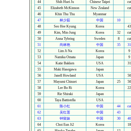
44
Shih Huei Ju
Chinese Taipei
cu
45
Elizabeth McKinnon
New Zealand
cu
46
Khin Thu Thu
Myanmar
47
林少茹
中国
10
48
Seo Hee Kyung
Korea
43
49
Kim, Min-Jung
Korea
32
cu
50
Anna Tybring
Sweden
8
cu
51
尚林艳
中国
35
31
52
Lim Ji Na
Korea
9
53
Namika Omata
Japan
9
54
Katie Bakken
USA
31
55
Maki Hasegawa
Japan
56
Janell Howland
USA
50
57
Mayumi Chinzei
Japan
25
50
58
Lee Bo Ri
Korea
22
59
Rie Shiraki
Japan
60
Taya Battistella
USA
61
陈小红
中国
44
cu
62
吴红莲
中国
43
63
钟留妹
中国
30
40
64
Choi Eun Ji2
Korea
18
65
Hiroko Tanabe
Japan
12