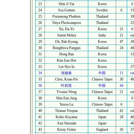
23
Shin Ji Yai
Korea
6
24
Asa Gottmo
Sweden
6
13
25
Pornanong Phatlum
Thailand
18
26
Titiya Plucksataporn
Thailand
22
27
Na, Da-Ye
Korea
21
6
28
Smriti Mehra
India
21
cu
29
Oh, Rak Kyung
Korea
47
28
30
Rungthiwa Pangjan
Thailand
24
46
31
Hong Ran
Korea
13
32
Kim Eun Hee
Korea
33
Lee Hye In
Korea
37
34
张丽春
中国
11
cu
35
Chen, Kuan-Pei
Chinese Taipei
30
40
36
叶莉英
中国
44
37
Yvonne Weng
Chinese Taipei
21
cu
38
Shin Eun Jung
Korea
6
39
Teresa Lu
Chinese Taipei
6
40
Tiranan Yoopan
Thailand
42
cu
41
Keiko Koyama
Japan
28
46
42
Ami Shiozaki
Japan
46
43
Kirsty Fisher
England
26
37