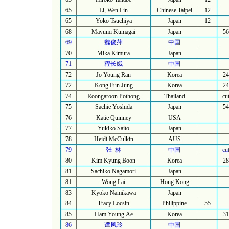
65
Li, Wen Lin
Chinese Taipei
12
65
Yoko Tsuchiya
Japan
12
68
Mayumi Kumagai
Japan
56
69
魏俊萍
中国
70
Mika Kimura
Japan
71
程长娥
中国
72
Jo Young Ran
Korea
24
72
Kong Eun Jung
Korea
24
74
Roongaroon Pothong
Thailand
cu
75
Sachie Yoshida
Japan
54
76
Katie Quinney
USA
77
Yukiko Saito
Japan
78
Heidi McCulkin
AUS
79
张
林
中国
cu
80
Kim Kyung Boon
Korea
28
81
Sachiko Nagamori
Japan
81
Wong Lai
Hong Kong
83
Kyoko Namikawa
Japan
84
Tracy Locsin
Philippine
55
85
Ham Young Ae
Korea
31
86
谭凤玲
中国