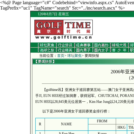
<%@ Page language="c#" Codebehind="viewinfo.aspx.cs" AutoEventW
TagPrefix="uc1" TagName="search" Src="../inc/search.ascx" %>
126年8月7日 星期五
当前位置：
首页
>
球坛聚焦
> 要闻快报
2006年
（2
【golftime讯】亚洲女子巡回赛第五站——澳门女子亚洲
手JI, EUN HEE经过加洞赛，获得冠军。CHUTICHAI, 
EUN HEE以28,845美元位居第一，Kim Hae Jung以24,
以下是2006年亚洲女子巡回赛奖金排行榜：
FROM
R
NAME
HKG
TH
1
Ji Eun Hee
Korea
11