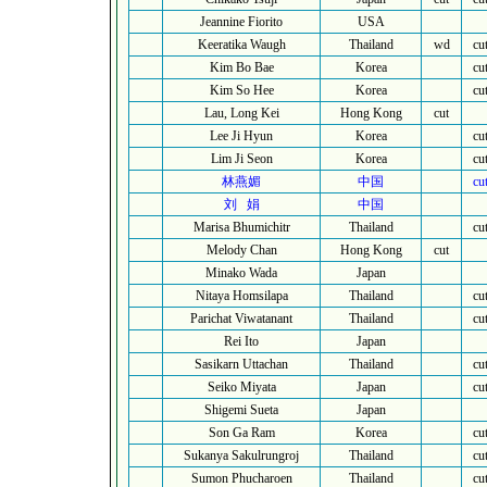
Jeannine Fiorito
USA
Keeratika Waugh
Thailand
wd
cu
Kim Bo Bae
Korea
cu
Kim So Hee
Korea
cu
Lau, Long Kei
Hong Kong
cut
Lee Ji Hyun
Korea
cu
Lim Ji Seon
Korea
cu
林燕媚
中国
cu
刘
娟
中国
Marisa Bhumichitr
Thailand
cu
Melody Chan
Hong Kong
cut
Minako Wada
Japan
Nitaya Homsilapa
Thailand
cu
Parichat Viwatanant
Thailand
cu
Rei Ito
Japan
Sasikarn Uttachan
Thailand
cu
Seiko Miyata
Japan
cu
Shigemi Sueta
Japan
Son Ga Ram
Korea
cu
Sukanya Sakulrungroj
Thailand
cu
Sumon Phucharoen
Thailand
cu