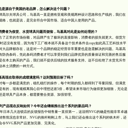
高也是源自于美国的老品牌，怎么解决这个问题？
高尔夫球具公司，马基高一直是拥有亚规和美规两种设计思路和生产线的，我们在
规格，也就是说，是完全符合中国市场、适合中国人使用的产品。
很多消费者为假货、水货球具问题而烦恼，马基高对此是如何处理的？
了正常的市场份额，对品牌产生了极坏的直接影响，消费者的损失就更大。假货方
时还没有发现，因为地下工厂根本就不具备这个技术条件去copy如此高工艺科技水平
何大品牌都存在，这是对一个品牌的稳定经营非常重要也是急需解决的问题。马基高
有防伪条码，凭此条码消费者才可以享受到我们品牌优异的质量保证和完善的售后服
是在本土购买的产品，我们就不提供后续的技术服务支持。这不仅杜绝了水货充斥市
励本土消费的一种方式。
基高现在取得的成绩满意吗？达到预期目标了吗？
每一步都是满意的，稳扎稳打的操作，每个时期的投入都得到了等量回报。但满意
是有的，现有规模离我心目中理想还差5倍，希望未来市场行为做得更加细致，无论是
还是球具产品本身，都需要整合资源、加强管理。
G系列产品现在反响如何？今年还会继续推出这个系列的新品吗？
日本几大连锁店的反馈报告中销售量一直排第一，这说明NVG的确是性能非常卓越
销售情况也非常好。NVG的推杆刚刚上市，马上我们还会推出这个系列的铁木杆，还
会令NVG系列产品更加完善、完美化。