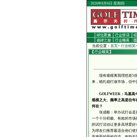
2026年8月6日 星期四
当前位置：
首页
>
行业精英
现有规模离我理想差5倍—
来，稳扎稳打做市场，但中
GOLFWEEK：马基
规模之大、频率之高是往年
何在？
张成毅：举办试打会是推
一个十分积极、有效的市场
的试打活动让更多高球爱好
为球友们推荐最适合他们使
直接面对面的交流，有助于