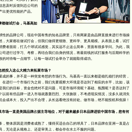
信息及时反馈到总公司的
产出更优性能的产品。
品牌都做试打会，马基高如
性的品牌公司，现在中国有售的知名品牌里，只有两家是由品牌直接来进行市场操
然，大家都在做试打会，但我们做得更细致、更科学、更具规模。从表面上看，试打
消费者面前，打几个球试试感觉，其实远不止这么简单，里面有很多学问。为此，我
公司进行过学习、考察，再结合我们自身的情况，将最前线的试打服务与后期科学的
致的对待每一点细节，让每一场试打会举办了就能取得成功。
么忽然投入这么大精力来拓展市场？
成的事，并不是一种突发奇想的市场行为。马基高一直以来都是稳扎稳打的经营，
。在进行一个市场行为之前，我们先要观察大环境是否达到了相应的水平，比如，该
是我们的目标，资金也绝对不是问题，可是市场环境呢？基础、氛围呢？是否达到了
？以前有些品牌一进入市场就轰轰烈烈、大张旗鼓，不考虑现实情况，没多久就消失
机会成本大，投入产出不合理，从长远看绝没有好处。做市场，绝不能投机和焦躁！
具市场一直是美国品牌占据主导地位，对于越来越多日本品牌进驻中国市场，您有何
，整体原因是消费者成熟了，懂得买适合自己的球具了，日本品牌在亚洲一直是占
具，无论是从规格上、还是审美上，都会存在水土不服的问题。