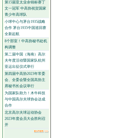
第15届亚太业余锦标赛丁
文一冠军 中高协祝贺国家
青少年高球队
小球中心与茅台1935战略
合作 茅台1935中国巡回赛
全新起航
8个部室！中高协秘书处机
构调整
第二届中国（海南）高尔
夫年度活动暨国家队杭州
亚运出征仪式举行
第四届中高协2023年常委
会、全委会暨全国高协主
席秘书长会议举行
为国家队助力！木牛科技
与中国高尔夫球协会达成
合作
北京高尔夫球运动协会
2023年度会员大会胜利召
开