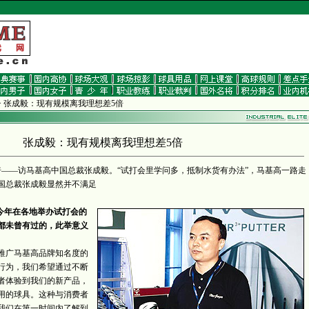
>
张成毅：现有规模离我理想差5倍
张成毅：现有规模离我理想差5倍
—访马基高中国总裁张成毅。“试打会里学问多，抵制水货有办法”，马基高一路走
国总裁张成毅显然并不满足
高今年在各地举办试打会的
都未曾有过的，此举意义
广马基高品牌知名度的
行为，我们希望通过不断
者体验到我们的新产品，
用的球具。这种与消费者
我们在第一时间内了解到