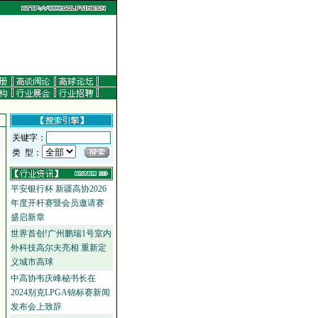
关键字：
类 型：
平安银行杯 新疆高协2026
年度开杆赛暨会员邀请赛
盛启新章
世界首创!广州鹏瑞1号室内
外科技高尔夫亮相 重新定
义城市高球
中高协韦庆峰秘书长在
2024别克LPGA锦标赛新闻
发布会上致辞